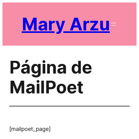
Saltar
al
Mary Arzu
contenido
Página de
MailPoet
[mailpoet_page]