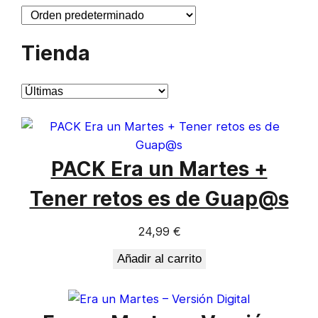
Tienda
Ordenar
productos
por
PACK Era un Martes +
Tener retos es de Guap@s
24,99 €
Añadir al carrito